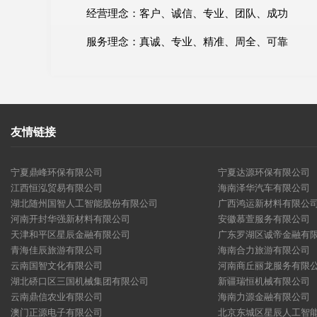
经营理念：客户、诚信、专业、团队、成功
服务理念：真诚、专业、精准、周全、可靠
友情链接
宁夏鼎峰环保有限公司
宁夏达源环保有限公司
江西恒泓贸易有限公司
海南泽华汽车有限公司
湖北随州国智人工智能股份有限公司
广西鸿运新材料有限公
河南开封华强新材料有限公司
安徽慕萱服务有限公司
天津和平区星辰金融有限公司
广东罗湖区诚帝金融有
青海佳辰旅游有限公司
海南合力旅游有限公司
云南国智文化有限公司
河南商丘丽龙服务有限
湖北硚口区三国机械集团有限公司
新疆瑞恒机械有限公司
云南鼎信农业有限公司
海南力源金融有限公司
澳门正源电子有限公司
北京东城区星辰人工智